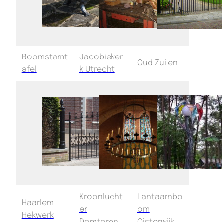
Boomstamt
Jacobieker
Oud Zuilen
afel
k Utrecht
Kroonlucht
Lantaarnbo
Haarlem
er
om
Hekwerk
Domtoren
Oisterwijk