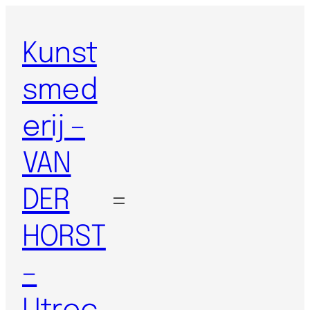
Kunst
smed
erij –
VAN
DER
HORST
–