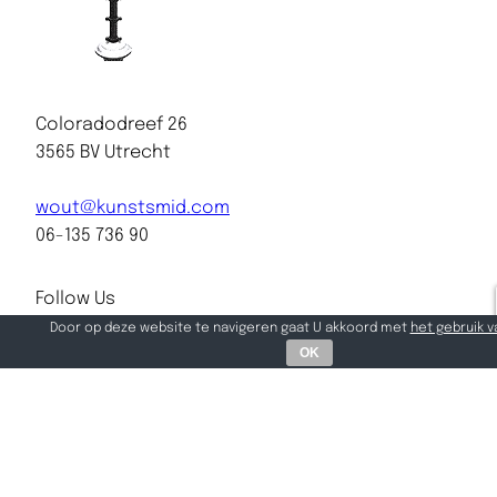
Coloradodreef 26
3565 BV Utrecht
wout@kunstsmid.com
06-135 736 90
Follow Us
@wout.vdhorst
Door op deze website te navigeren gaat U akkoord met
het gebruik 
OK
Facebook
/
Instagram
Designed with
WordPress