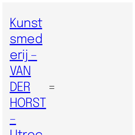
Kunst
smed
erij –
VAN
DER
HORST
–