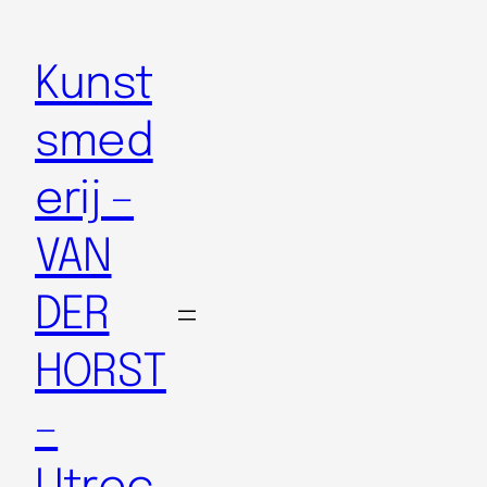
Kunst
smed
erij –
VAN
DER
HORST
–